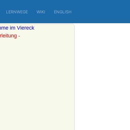
LERNWEGE
WIKI
ENGLISH
me im Viereck
rleitung -