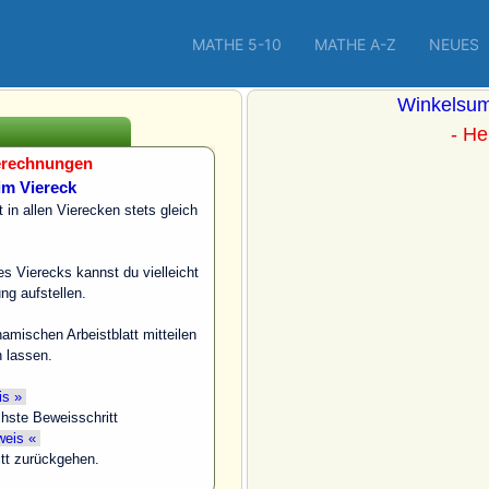
MATHE 5-10
MATHE A-Z
NEUES
Winkelsum
- He
erechnungen
m Viereck
in allen Vierecken stets gleich
s Vierecks kannst du vielleicht
ng aufstellen.
namischen Arbeistblatt mitteilen
 lassen.
is »
chste Beweisschritt
eis «
itt zurückgehen.