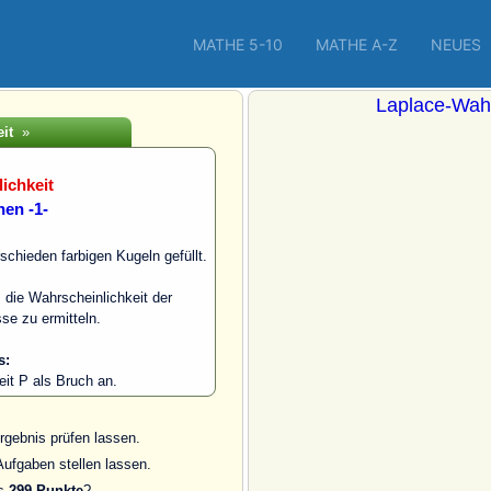
MATHE 5-10
MATHE A-Z
NEUES
Laplace-Wahr
it
»
ichkeit
hen -1-
schieden farbigen Kugeln gefüllt.
 die Wahrscheinlichkeit der
se zu ermitteln.
s:
eit P als Bruch an.
rgebnis prüfen lassen.
Aufgaben stellen lassen.
ls
299 Punkte
?