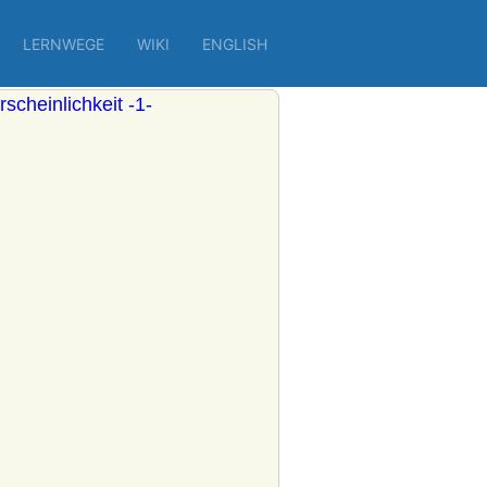
LERNWEGE
WIKI
ENGLISH
scheinlichkeit -1-