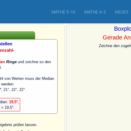
MATHE 5-10
MATHE A-Z
NEUES
Boxplo
»
Gerade An
stellen
Zeichne den zugeh
enzahl-
ten
Ringe
und zeichne so den
t.
zahl von Werten muss der Median
t werden:
°
, 21°, 22°, 22°.
dian:
19,5°
,
2 = 19,5°
rgebnis prüfen lassen.