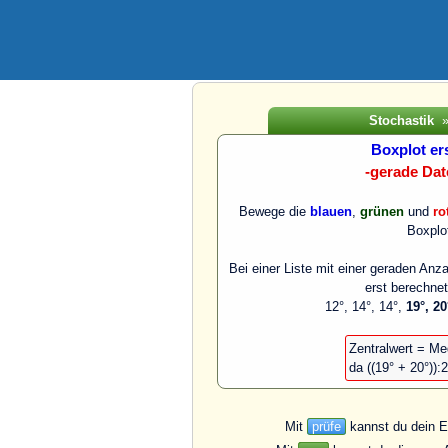
Stochastik
Boxplot er
-gerade Dat
Bewege die
blauen
,
grünen
und
ro
Boxplo
Bei einer Liste mit einer geraden An
erst berechne
12°, 14°, 14°,
19°, 20
Zentralwert = Me
da ((19° + 20°)):
Mit
prüfe
kannst du dein E