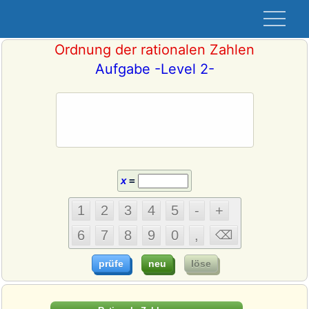
Ordnung der rationalen Zahlen
Aufgabe -Level 2-
x
Die Zahl
liegt genau
0,8
2,4
in der Mitte von
und
.
x
=