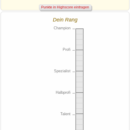
Mit
neu
kannst du dir neue Aufgaben stellen lassen
Schaffst du es zum
Champion
?
Sammle Punkte und steige die Rangstufen hinauf!
Dein Rang
Champion
→
Profi
→
Spezialist
→
Halbprofi
→